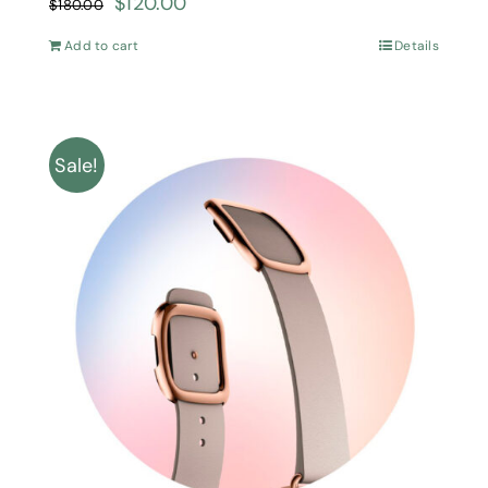
$
120.00
$
180.00
Add to cart
Details
Sale!