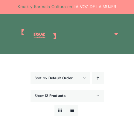
Skip
Kraak y Karmala Cultura en
LA VOZ DE LA MUJER
to
content
Toggle
Navigat
Inicio
Sort by
Default Order
Show
12 Products