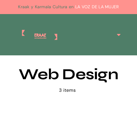
Skip
Kraak y Karmala Cultura en
LA VOZ DE LA MUJER
to
content
Toggle
Navigat
Inicio
Web Design
3 items