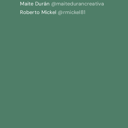
Maite Durán
@maitedurancreativa
Roberto Mickel
@rmickel81