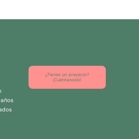
¿Tienes un proyecto?
¡Cuéntanoslo!
n
 años
nados